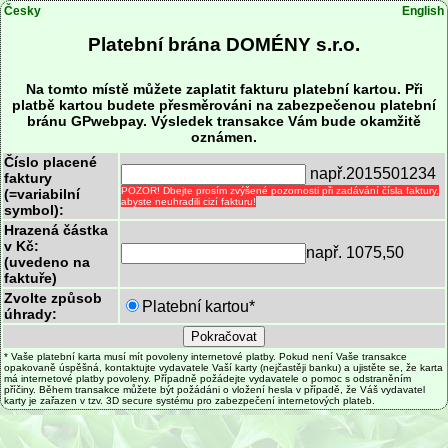
Česky
English
Platební brána DOMÉNY s.r.o.
Na tomto místě můžete zaplatit fakturu platební kartou. Při
platbě kartou budete přesměrováni na zabezpečenou platební
bránu GPwebpay. Výsledek transakce Vám bude okamžitě
oznámen.
Číslo placené
např.2015501234
faktury
POZOR! Dbejte prosím zvýšené pozornosti při zadávání čísla faktury,
(=variabilní
abyste neuhradili cizí fakturu!
symbol):
Hrazená částka
v Kč:
např. 1075,50
(uvedeno na
faktuře)
Zvolte způsob
Platební kartou*
úhrady:
* Vaše platební karta musí mít povoleny internetové platby. Pokud není Vaše transakce
opakovaně úspěšná, kontaktujte vydavatele Vaší karty (nejčastěji banku) a ujistěte se, že karta
má internetové platby povoleny. Případně požádejte vydavatele o pomoc s odstraněním
příčiny. Během transakce můžete být požádáni o vložení hesla v případě, že Váš vydavatel
karty je zařazen v tzv. 3D secure systému pro zabezpečení internetových plateb.